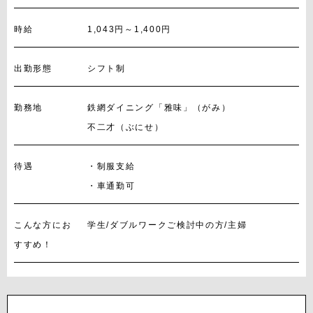
時給
1,043円～1,400円
出勤形態
シフト制
勤務地
鉄網ダイニング「雅味」（がみ）
不二才（ぶにせ）
待遇
・制服支給
・車通勤可
こんな方にお
学生/ダブルワークご検討中の方/主婦
すすめ！