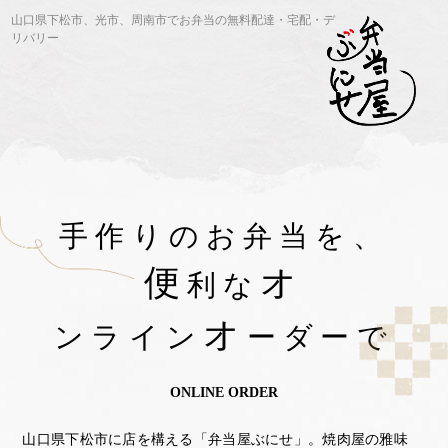
山口県下松市、光市、周南市でお弁当の無料配達・宅配・デ
リバリー
手作りのお弁当を、
便
オ
利な
オ
ンライン
ーダーで
ONLINE ORDER
山口県下松市に店を構える「弁当屋ぶにせ」。
焼肉屋の雅味